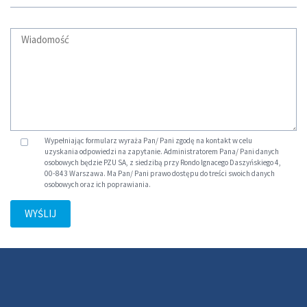
Wypełniając formularz wyraża Pan/ Pani zgodę na kontakt w celu
uzyskania odpowiedzi na zapytanie. Administratorem Pana/ Pani danych
osobowych będzie PZU SA, z siedzibą przy Rondo Ignacego Daszyńskiego 4,
00-843 Warszawa. Ma Pan/ Pani prawo dostępu do treści swoich danych
osobowych oraz ich poprawiania.
WYŚLIJ