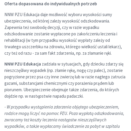
Oferta dopasowana do indywidualnych potrzeb
NNW PZU Edukacja daje możliwość wyboru wysokości sumy
ubezpieczenia, od której zależy wysokość odszkodowania.
Zapewnia też swobodę decyzji, czy w razie wypadku
odszkodowanie zostanie wypłacone po zakończeniu leczenia i
rehabilitacji (w tym przypadku wysokość wypłaty zależy od
trwałego uszczerbku na zdrowiu, którego wielkość ustali lekarz),
czy też od razu - za sam fakt zdarzenia, np. za złamanie ręki.
NNW PZU Edukacja
zadziała w sytuacjach, gdy dziecku zdarzy się
nieszczęśliwy wypadek (np. złamie rękę, nogę czy palec), zostanie
pogryzione przez psa czy inne zwierzę lub w razie nagłego zatrucia
gazami, substancjami chemicznymi czy porażenia prądem lub
piorunem. Ubezpieczenie obejmuje także zdarzenia, do których
dojdzie np. w następstwie napadu padaczki.
-
W przypadku wystąpienia zdarzenia objętego ubezpieczeniem,
rodzice mogą liczyć na pomoc PZU. Poza wypłatą odszkodowania,
zwracamy też koszty leczenia następstw nieszczęśliwych
wypadków, a także wypłacamy świadczenie za pobyt w szpitalu