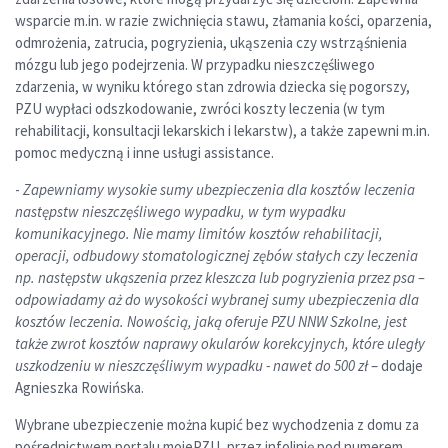
wsparcie m.in. w razie zwichnięcia stawu, złamania kości, oparzenia,
odmrożenia, zatrucia, pogryzienia, ukąszenia czy wstrząśnienia
mózgu lub jego podejrzenia. W przypadku nieszczęśliwego
zdarzenia, w wyniku którego stan zdrowia dziecka się pogorszy,
PZU wypłaci odszkodowanie, zwróci koszty leczenia (w tym
rehabilitacji, konsultacji lekarskich i lekarstw), a także zapewni m.in.
pomoc medyczną i inne usługi assistance.
-
Zapewniamy wysokie sumy ubezpieczenia dla kosztów leczenia
następstw nieszczęśliwego wypadku, w tym wypadku
komunikacyjnego. Nie mamy limitów kosztów rehabilitacji,
operacji, odbudowy stomatologicznej zębów stałych czy leczenia
np. następstw ukąszenia przez kleszcza lub pogryzienia przez psa –
odpowiadamy aż do wysokości wybranej sumy ubezpieczenia dla
kosztów leczenia. Nowością, jaką oferuje PZU NNW Szkolne, jest
także zwrot kosztów naprawy okularów korekcyjnych, które uległy
uszkodzeniu w nieszczęśliwym wypadku - nawet do 500 zł
– dodaje
Agnieszka Rowińska.
Wybrane ubezpieczenie można kupić bez wychodzenia z domu za
pośrednictwem portalu mojePZU, przez infolinię pod numerem