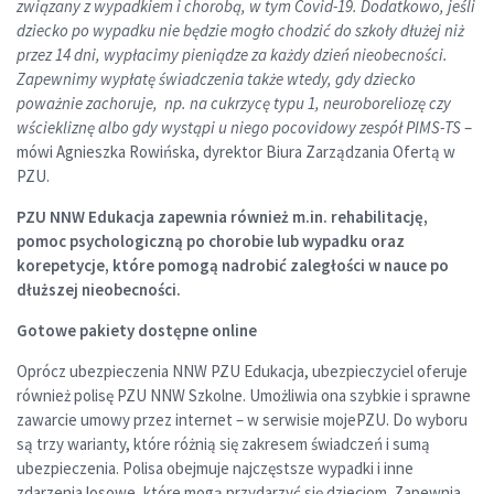
związany z wypadkiem i chorobą, w tym Covid-19. Dodatkowo, jeśli
dziecko po wypadku nie będzie mogło chodzić do szkoły dłużej niż
przez 14 dni, wypłacimy pieniądze za każdy dzień nieobecności.
Zapewnimy wypłatę świadczenia także wtedy, gdy dziecko
poważnie zachoruje, np. na cukrzycę typu 1, neuroboreliozę czy
wściekliznę albo gdy wystąpi u niego pocovidowy zespół PIMS-TS
–
mówi Agnieszka Rowińska, dyrektor Biura Zarządzania Ofertą w
PZU.
PZU NNW Edukacja zapewnia również m.in. rehabilitację,
pomoc psychologiczną po chorobie lub wypadku oraz
korepetycje, które pomogą nadrobić zaległości w nauce po
dłuższej nieobecności.
Gotowe pakiety dostępne online
Oprócz ubezpieczenia NNW PZU Edukacja, ubezpieczyciel oferuje
również polisę PZU NNW Szkolne. Umożliwia ona szybkie i sprawne
zawarcie umowy przez internet – w serwisie mojePZU. Do wyboru
są trzy warianty, które różnią się zakresem świadczeń i sumą
ubezpieczenia. Polisa obejmuje najczęstsze wypadki i inne
zdarzenia losowe, które mogą przydarzyć się dzieciom. Zapewnia