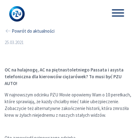
Powrót do aktualności
25.03.2021
OC na hulajnogę, AC na piętnastoletniego Passata i asysta
telefoniczna dla kierowców ciężarówek? To musi być PZU
AUTO!
W najnowszym odcinku PZU Movie opowiemy Wam o 10 perełkach,
które sprawiają, że każdy chciałby mieć takie ubezpieczenie.
Zobaczycie też alternatywne zakończenie historii, która zmroziła
krew w żyłach niejednemu z naszych stałych widzów.
Oto zapowiedź najnowszego odcinka.