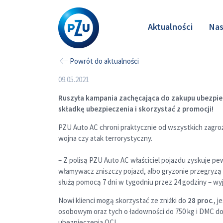
Aktualności
Nas
Powrót do aktualności
09.05.2021
Ruszyła kampania zachęcająca do zakupu ubezpiec
składkę ubezpieczenia i skorzystać z promocji!
PZU Auto AC chroni praktycznie od wszystkich zagro
wojna czy atak terrorystyczny.
– Z polisą PZU Auto AC właściciel pojazdu zyskuje pe
włamywacz zniszczy pojazd, albo gryzonie przegryzą 
służą pomocą 7 dni w tygodniu przez 24 godziny – wy
Nowi klienci mogą skorzystać ze zniżki do
28 proc
., j
osobowym oraz tych o ładowności do 750 kg i DMC do 
ubezpieczenia OC!