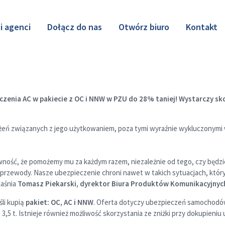
i agenci
Dołącz do nas
Otwórz biuro
Kontakt
zenia AC w pakiecie z OC i NNW w PZU do 28% taniej! Wystarczy s
żeń związanych z jego użytkowaniem, poza tymi wyraźnie wykluczonymi 
wność, że pomożemy mu za każdym razem, niezależnie od tego, czy będzie 
przewody. Nasze ubezpieczenie chroni nawet w takich sytuacjach, który
jaśnia
Tomasz Piekarski, dyrektor Biura Produktów Komunikacyjnyc
eśli kupią
pakiet: OC, AC i NNW
. Oferta dotyczy ubezpieczeń samochodó
3,5 t. Istnieje również możliwość skorzystania ze zniżki przy dokupieni