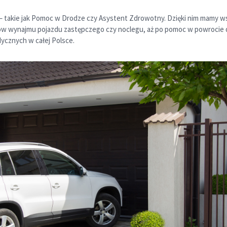
 takie jak Pomoc w Drodze czy Asystent Zdrowotny. Dzięki nim mamy ws
ztów wynajmu pojazdu zastępczego czy noclegu, aż po pomoc w powrocie
dycznych w całej Polsce.