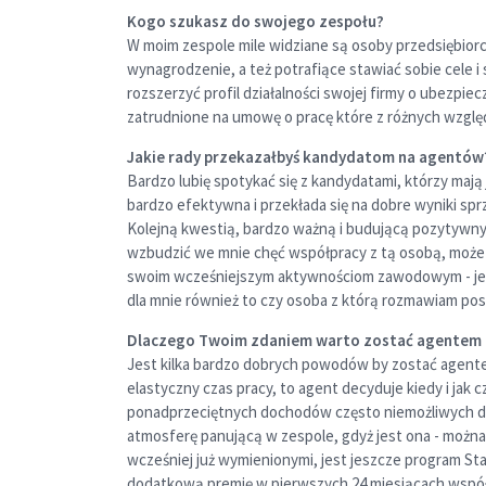
Kogo szukasz do swojego zespołu?
W moim zespole mile widziane są osoby przedsiębiorcz
wynagrodzenie, a też potrafiące stawiać sobie cele i
rozszerzyć profil działalności swojej firmy o ubezpi
zatrudnione na umowę o pracę które z różnych wzglę
Jakie rady przekazałbyś kandydatom na agentów?
Bardzo lubię spotykać się z kandydatami, którzy mają 
bardzo efektywna i przekłada się na dobre wyniki spr
Kolejną kwestią, bardzo ważną i budującą pozytywny 
wzbudzić we mnie chęć współpracy z tą osobą, może t
swoim wcześniejszym aktywnościom zawodowym - jest 
dla mnie również to czy osoba z którą rozmawiam po
Dlaczego Twoim zdaniem warto zostać agentem ub
Jest kilka bardzo dobrych powodów by zostać agent
elastyczny czas pracy, to agent decyduje kiedy i jak 
ponadprzeciętnych dochodów często niemożliwych do o
atmosferę panującą w zespole, gdyż jest ona - można 
wcześniej już wymienionymi, jest jeszcze program S
dodatkową premię w pierwszych 24 miesiącach współ