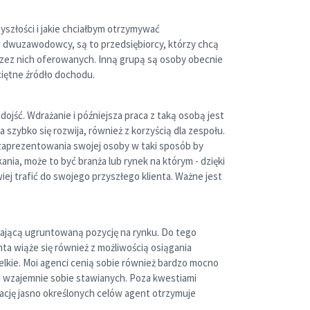
yszłości i jakie chciałbym otrzymywać
w. dwuzawodowcy, są to przedsiębiorcy, którzy chcą
przez nich oferowanych. Inną grupą są osoby obecnie
iętne źródło dochodu.
dojść. Wdrażanie i późniejsza praca z taką osobą jest
szybko się rozwija, również z korzyścią dla zespołu.
 zaprezentowania swojej osoby w taki sposób by
ia, może to być branża lub rynek na którym - dzięki
j trafić do swojego przyszłego klienta. Ważne jest
ającą ugruntowaną pozycję na rynku. Do tego
nta wiąże się również z możliwością osiągania
elkie. Moi agenci cenią sobie również bardzo mocno
wań wzajemnie sobie stawianych. Poza kwestiami
ację jasno określonych celów agent otrzymuje