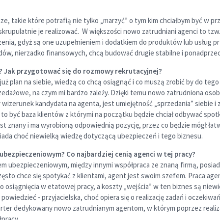
e, takie które potrafią nie tylko „marzyć” o tym kim chciałbym być w prz
 skrupulatnie je realizować. W większości nowo zatrudniani agenci to tz
eczenia, gdyż są one uzupełnieniem i dodatkiem do produktów lub usług 
dów, nierzadko finansowych, chcą budować drugie stabilne i ponadprzec
 Jak przygotować się do rozmowy rekrutacyjnej?
już plan na siebie, wiedzą co chcą osiągnąć i co muszą zrobić by do tego 
zedażowe, na czym mi bardzo zależy. Dzięki temu nowo zatrudniona osoba 
wizerunek kandydata na agenta, jest umiejętność „sprzedania” siebie i
o być baza klientów z którymi na początku będzie chciał odbywać spotkan
znany i ma wyrobioną odpowiednią pozycję, przez co będzie mógł łatwie
siada choć niewielką wiedzę dotyczącą ubezpieczeń i tego biznesu.
ezpieczeniowym? Co najbardziej cenią agenci w tej pracy?
em ubezpieczeniowym, między innymi współpraca ze znaną firmą, posiad
często chce się spotykać z klientami, agent jest swoim szefem. Praca age
siągnięcia w etatowej pracy, a koszty „wejścia” w ten biznes są niewi
powiedzieć - przyjacielska, choć opiera się o realizację zadań i oczeki
tarter dedykowany nowo zatrudnianym agentom, w którym poprzez realiz
pracy.