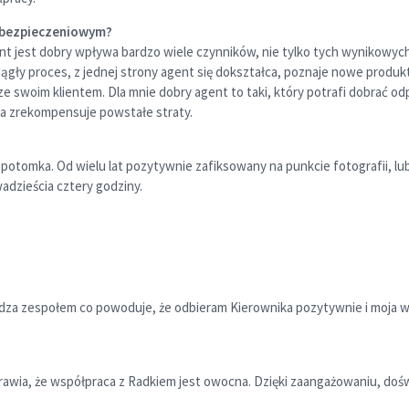
 ubezpieczeniowym?
nt jest dobry wpływa bardzo wiele czynników, nie tylko tych wynikowych
ągły proces, z jednej strony agent się dokształca, poznaje nowe produk
swoim klientem. Dla mnie dobry agent to taki, który potrafi dobrać od
ia zrekompensuje powstałe straty.
potomka. Od wielu lat pozytywnie zafiksowany na punkcie fotografii, lu
adzieścia cztery godziny.
dza zespołem co powoduje, że odbieram Kierownika pozytywnie i moja ws
prawia, że współpraca z Radkiem jest owocna. Dzięki zaangażowaniu, do