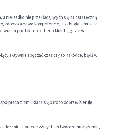
, a nierzadko nie przekładających się na ostateczną
ty, zdobywa nowe kompetencje, a z drugiej - musi to
powiedni produkt do potrzeb klienta, gdzie w
biący aktywnie spędzać czas czy to na łódce, bądź w
półpraca z nim układa się bardzo dobrze. Kieruje
świadczeniu, a przede wszystkim twórczemu myśleniu,