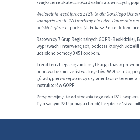
zwiększenie skuteczności działań ratowniczych, popr
Wieloletnia współpraca z PZU to dla Górskiego Ochot
zaangażowaniu PZU możemy nie tylko skutecznie prow
polskich górach
- podkreśla
Łukasz Felcenloben, pr
Ratownicy 7 Grup Regionalnych GOPR (Beskidzkiej, Biesz
wyprawach i interwencjach, podczas których udzielili
udzielono pomocy 3 051 osobom.
Trend ten zbiega się z intensyfikacją działań prew
poprawa bezpieczeństwa turystów. W 2025 roku, pr
górach, pierwszej pomocy czy orientacji w terenie 
instruktorów GOPR.
Przypomnijmy, że
od stycznia tego roku PZU wspier
Tym samym PZU pomaga chronić bezpieczeństwo milio