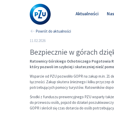
Aktualności
Nas
Powrót do aktualności
11.02.2026
Bezpiecznie w górach dzię
Ratownicy Górskiego Ochotniczego Pogotowia Rat
który pozwoli im szybciej i skuteczniej nieść pom
Wsparcie od PZU pozwoliło GOPR na zakup m.in. 21
łączności. Zakup skutera śnieżnego i kilku przyczep
potrzebujących pomocy turystów. Ratowników doposa
Środki z funduszu prewencyjnego PZU wsparły także 
do przewozu osób, pojazd do działań poszukiwawczyc
GOPR i skrócił się czas dotarcia do osób potrzebują