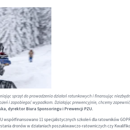
niając sprzęt do prowadzenia działań ratunkowych i finansując niezbęd
żeń i zapobiegać wypadkom. Działając prewencyjnie, chcemy zapewnić b
ka, dyrektor Biura Sponsoringu i Prewencji PZU.
PZU współfinansowano 11 specjalistycznych szkoleń dla ratowników GOP
orzystania dronów w działaniach poszukiwawczo-ratowniczych czy Kwalif