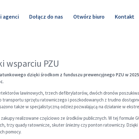
i agenci
Dołącz do nas
Otwórz biuro
Kontakt
ki wsparciu PZU
unkowego dzięki środkom z funduszu prewencyjnego PZU w 2025 r. 
oc.
 detektorów lawinowych, trzech defibrylatorów, dwóch dronów poszuki
 do transportu sprzętu ratowniczego i poszkodowanych z trudno dostępn
żono także w specjalistyczną odzież pozwalającą na działanie w eks
zakupy realizowane częściowo ze środków publicznych. W tej formule G
h, trzy quady ratownicze, skuter śnieżny czy ponton ratowniczy. Dzięk
cych pomocy.