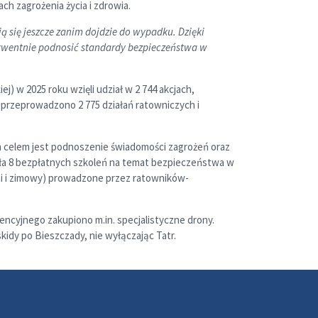
ch zagrożenia życia i zdrowia.
 się jeszcze zanim dojdzie do wypadku. Dzięki
ekwentnie podnosić standardy bezpieczeństwa w
j) w 2025 roku wzięli udział w 2 744 akcjach,
y przeprowadzono 2 775 działań ratowniczych i
h celem jest podnoszenie świadomości zagrożeń oraz
a 8 bezpłatnych szkoleń na temat bezpieczeństwa w
ni i zimowy) prowadzone przez ratowników-
ncyjnego zakupiono m.in. specjalistyczne drony.
idy po Bieszczady, nie wyłączając Tatr.