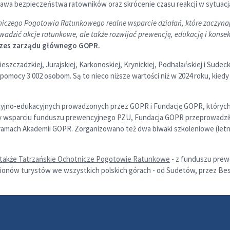
awa bezpieczeństwa ratowników oraz skrócenie czasu reakcji w sytuacja
niczego Pogotowia Ratunkowego realne wsparcie działań, które zaczynają
adzić akcje ratunkowe, ale także rozwijać prewencję, edukację i kons
ezes zarządu głównego GOPR.
czadzkiej, Jurajskiej, Karkonoskiej, Krynickiej, Podhalańskiej i Sudeckie
 pomocy 3 002 osobom. Są to nieco niższe wartości niż w 2024 roku, kied
encyjno-edukacyjnych prowadzonych przez GOPR i Fundację GOPR, któryc
zy wsparciu funduszu prewencyjnego PZU, Fundacja GOPR przeprowadził
w ramach Akademii GOPR. Zorganizowano też dwa biwaki szkoleniowe (let
a także Tatrzańskie Ochotnicze Pogotowie Ratunkowe
- z funduszu prewe
nów turystów we wszystkich polskich górach - od Sudetów, przez Besk