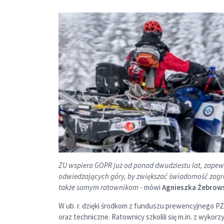
ZU wspiera GOPR już od ponad dwudziestu lat, zapew
odwiedzających góry, by zwiększać świadomość zagro
także samym ratownikom
- mówi
Agnieszka Żebrows
W ub. r. dzięki środkom z funduszu prewencyjnego 
oraz techniczne. Ratownicy szkolili się m.in. z wyk